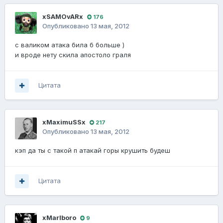
xSAMOvARx
176
Опубликовано
13 мая, 2012
с валиком атака била б больше )
и вроде нету скила апостоло граля
Цитата
xMaximuSSx
217
Опубликовано
13 мая, 2012
кэп да ты с такой п атакай горы крушить будеш
Цитата
xMarlboro
9