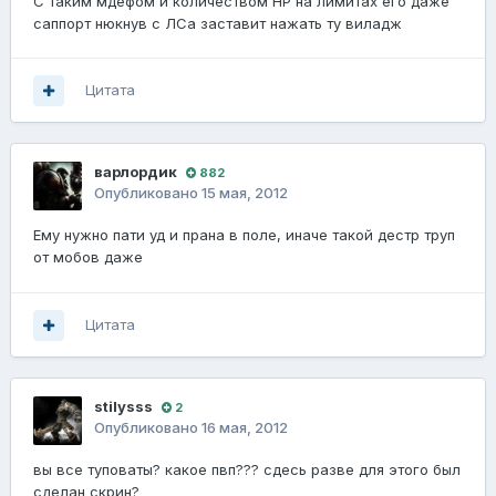
С таким мдефом и количеством НР на лимитах его даже
саппорт нюкнув с ЛСа заставит нажать ту виладж
Цитата
варлордик
882
Опубликовано
15 мая, 2012
Ему нужно пати уд и прана в поле, иначе такой дестр труп
от мобов даже
Цитата
stilysss
2
Опубликовано
16 мая, 2012
вы все туповаты? какое пвп??? сдесь разве для этого был
сделан скрин?