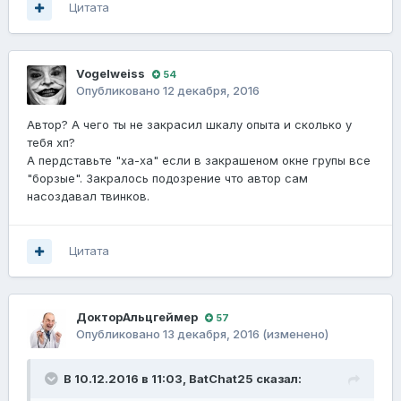
Цитата
Vogelweiss
54
Опубликовано
12 декабря, 2016
Автор? А чего ты не закрасил шкалу опыта и сколько у
тебя хп?
А пердставьте "ха-ха" если в закрашеном окне групы все
"борзые". Закралось подозрение что автор сам
насоздавал твинков.
Цитата
ДокторАльцгеймер
57
Опубликовано
13 декабря, 2016
(изменено)
В 10.12.2016 в 11:03,
BatChat25
сказал: