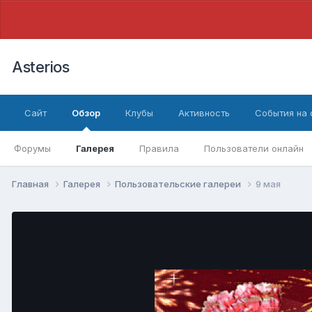
Asterios
Сайт
Обзор
Клубы
Активность
События на
Форумы
Галерея
Правила
Пользователи онлайн
Главная
Галерея
Пользовательские галереи
9 мая