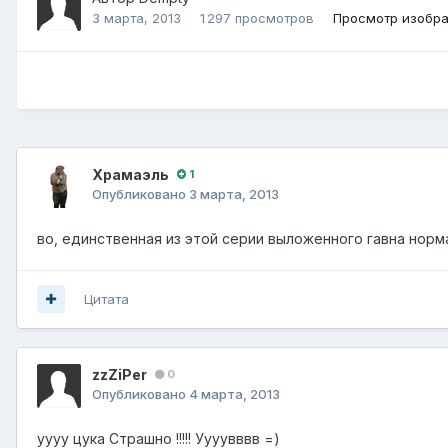
3 марта, 2013
1 297 просмотров
Просмотр изобр
Храмаэль
1
Опубликовано
3 марта, 2013
во, единственная из этой серии выложенного гавна норм
Цитата
zzZiPer
0
Опубликовано
4 марта, 2013
уууу цука Страшно !!!!! Уууувввв =)