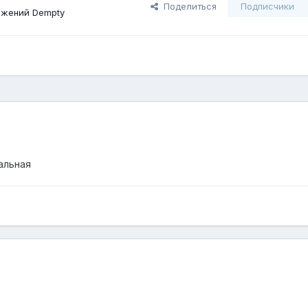
Поделиться
Подписчики
ажений Dempty
альная