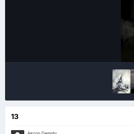
13
Автор
Dempty