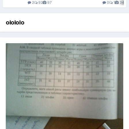
2
92
97
0
1
34
olololo