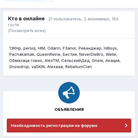
Кто в онлайне
21 пользователь
, 2 анонимных, 163
гостя
(Посмотреть всех)
13KHp
persiq
HIM
Odarin
F3anor
Ревенджер
HiBoys
Pachakamak
QueenReine
Бестия
NeverDieBro
Weile
Обмазаца говно
AlexTM
СельскийДед
Gnew
Акация
Snowdrop
vaSKIN
Alexaaa
RebeliumClan
ОБЪЯВЛЕНИЯ
Необходимость регистрации на форуме