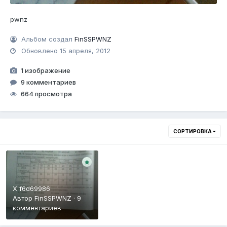
pwnz
Альбом создал
FinSSPWNZ
Обновлено
15 апреля, 2012
1 изображение
9 комментариев
664 просмотра
СОРТИРОВКА
X f6d69986
Автор
FinSSPWNZ
·
9
комментариев