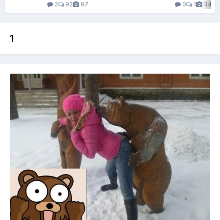
2
92
97
0
1
34
1