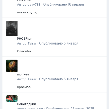
Автор
davy788
·
Опубликовано
16 января
очень круто!)
PHQSRtun
Автор
Tairar
·
Опубликовано
5 января
Спасибо
monkey
Автор
Tairar
·
Опубликовано
5 января
Красиво
Новогодний
Автор
Wark Azar
·
Опубликовано
23 июля, 2025