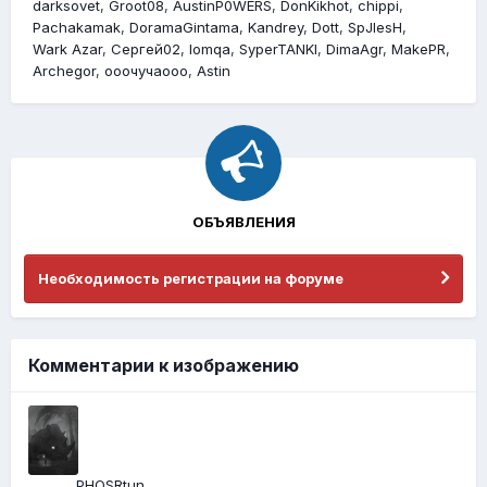
darksovet
Groot08
AustinP0WERS
DonKikhot
chippi
Pachakamak
DoramaGintama
Kandrey
Dott
SpJlesH
Wark Azar
Cергей02
lomqa
SyperTANKI
DimaAgr
MakePR
Archegor
ооочучаооо
Astin
ОБЪЯВЛЕНИЯ
Необходимость регистрации на форуме
Комментарии к изображению
PHQSRtun