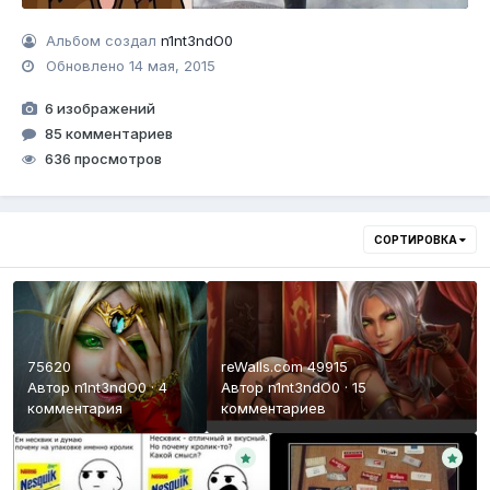
Альбом создал
n1nt3ndO0
Обновлено
14 мая, 2015
6 изображений
85 комментариев
636 просмотров
СОРТИРОВКА
75620
reWalls.com 49915
Автор
n1nt3ndO0
·
4
Автор
n1nt3ndO0
·
15
комментария
комментариев