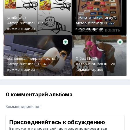
улыбнуло)
помните такую игру?))
Автор
n1nt3ndO0
·
5
Автор
n1nt3ndO0
·
27
комментариев
комментариев
маленькая неприятность...)
X 5ea3fe25
Автор
n1nt3ndO0
·
14
Автор
n1nt3ndO0
·
20
комментариев
комментариев
0 комментарий альбома
Комментариев нет
Присоединяйтесь к обсуждению
Вы можете написать сейчас и зарегистрироваться