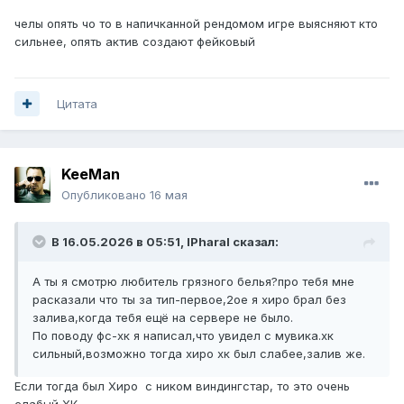
челы опять чо то в напичканной рендомом игре выясняют кто
сильнее, опять актив создают фейковый
Цитата
KeeMan
Опубликовано
16 мая
В 16.05.2026 в 05:51,
lPharal
сказал:
А ты я смотрю любитель грязного белья?про тебя мне
расказали что ты за тип-первое,2ое я хиро брал без
залива,когда тебя ещё на сервере не было.
По поводу фс-хк я написал,что увидел с мувика.хк
сильный,возможно тогда хиро хк был слабее,залив же.
Если тогда был Хиро с ником виндингстар, то это очень
слабый ХК