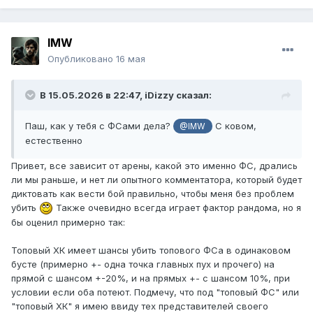
IMW
Опубликовано
16 мая
В 15.05.2026 в 22:47,
iDizzy
сказал:
Паш, как у тебя с ФСами дела?
С ковом,
@IMW
естественно
Привет, все зависит от арены, какой это именно ФС, дрались
ли мы раньше, и нет ли опытного комментатора, который будет
диктовать как вести бой правильно, чтобы меня без проблем
убить
Также очевидно всегда играет фактор рандома, но я
бы оценил примерно так:
Топовый ХК имеет шансы убить топового ФСа в одинаковом
бусте (примерно +- одна точка главных пух и прочего) на
прямой с шансом +-20%, и на прямых +- с шансом 10%, при
условии если оба потеют. Подмечу, что под "топовый ФС" или
"топовый ХК" я имею ввиду тех представителей своего