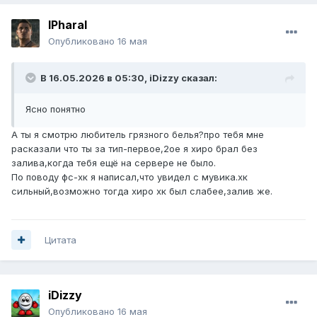
lPharal
Опубликовано
16 мая
В 16.05.2026 в 05:30,
iDizzy
сказал:
Ясно понятно
А ты я смотрю любитель грязного белья?про тебя мне
расказали что ты за тип-первое,2ое я хиро брал без
залива,когда тебя ещё на сервере не было.
По поводу фс-хк я написал,что увидел с мувика.хк
сильный,возможно тогда хиро хк был слабее,залив же.
Цитата
iDizzy
Опубликовано
16 мая