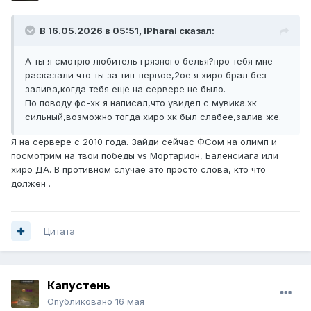
В 16.05.2026 в 05:51,
lPharal
сказал:
А ты я смотрю любитель грязного белья?про тебя мне
расказали что ты за тип-первое,2ое я хиро брал без
залива,когда тебя ещё на сервере не было.
По поводу фс-хк я написал,что увидел с мувика.хк
сильный,возможно тогда хиро хк был слабее,залив же.
Я на сервере с 2010 года. Зайди сейчас ФСом на олимп и
посмотрим на твои победы vs Мортарион, Баленсиага или
хиро ДА. В противном случае это просто слова, кто что
должен .
Цитата
Капустень
Опубликовано
16 мая