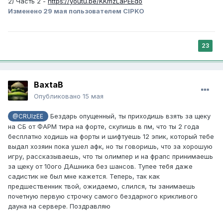
2) Часть 2 -
https://youtu.be/KKmzLaPEEdo
Изменено
29 мая
пользователем CIPKO
23
BaxtaB
Опубликовано
15 мая
Бездарь опущенный, ты приходишь взять за щеку
@CRUIzEE
на СБ от ФАРМ тира на форте, скулишь в пм, что ты 2 года
бесплатно ходишь на форты и шифтуешь 12 эпик, который тебе
выдал хозяин пока ушел афк, но ты говоришь, что за хорошую
игру, рассказываешь, что ты олимпер и на фрапс принимаешь
за щеку от 10ого ДАшника без шансов. Тупее тебя даже
садистик не был мне кажется. Теперь, так как
предшественник твой, ожидаемо, слился, ты занимаешь
почетную первую строчку самого бездарного крикливого
дауна на сервере. Поздравляю