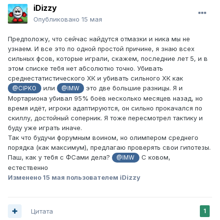
iDizzy
Опубликовано
15 мая
Предположу, что сейчас найдутся отмазки и ника мы не
узнаем. И все это по одной простой причине, я знаю всех
сильных фсов, которые играли, скажем, последние лет 5, и в
этом списке тебя нет абсолютно точно. Убивать
среднестатистического ХК и убивать сильного ХК как
или
это две большие разницы. Я и
@CIPKO
@IMW
Мортариона убивал 95% боёв несколько месяцев назад, но
время идёт, игроки адаптируются, он сильно прокачался по
скиллу, достойный соперник. Я тоже пересмотрел тактику и
буду уже играть иначе.
Так что будучи форумным воином, но олимпером среднего
порядка (как максимум), предлагаю проверять свои гипотезы.
Паш, как у тебя с ФСами дела?
С ковом,
@IMW
естественно
Изменено
15 мая
пользователем iDizzy
Цитата
1