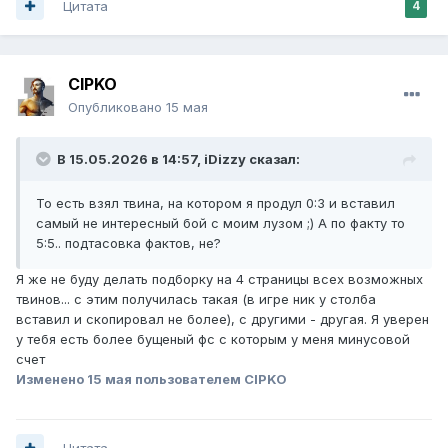
Цитата
4
CIPKO
Опубликовано
15 мая
В 15.05.2026 в 14:57,
iDizzy
сказал:
То есть взял твина, на котором я продул 0:3 и вставил
самый не интересный бой с моим лузом ;) А по факту то
5:5.. подтасовка фактов, не?
Я же не буду делать подборку на 4 страницы всех возможных
твинов... с этим получилась такая (в игре ник у столба
вставил и скопировал не более), с другими - другая. Я уверен
у тебя есть более бущеный фс с которым у меня минусовой
счет
Изменено
15 мая
пользователем CIPKO
Цитата