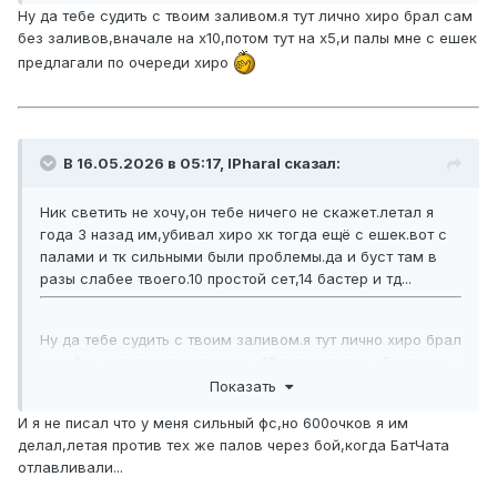
Ну да тебе судить с твоим заливом.я тут лично хиро брал сам
без заливов,вначале на х10,потом тут на х5,и палы мне с ешек
предлагали по очереди хиро
В 16.05.2026 в 05:17,
lPharal
сказал:
Ник светить не хочу,он тебе ничего не скажет.летал я
года 3 назад им,убивал хиро хк тогда ещё с ешек.вот с
палами и тк сильными были проблемы.да и буст там в
разы слабее твоего.10 простой сет,14 бастер и тд...
Ну да тебе судить с твоим заливом.я тут лично хиро брал
сам без заливов,вначале на х10,потом тут на х5,и палы
мне с ешек предлагали по очереди хиро
Показать
И я не писал что у меня сильный фс,но 600очков я им
делал,летая против тех же палов через бой,когда БатЧата
отлавливали...