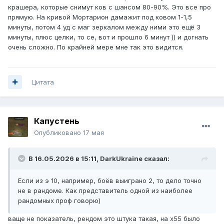
успешно применить, какие на тебе дебаффы/триггеры,
крашера, которые снимут ков с шансом 80-90%. Это все про
есть ли целка на пете). В одну микросекунду ХК должен
прямую. На кривой Мортарион дамажит под ковом 1-1,5
решить очень сложное уравнение, в зависимости от
минуты, потом 4 уд с маг зеркалом между ними это ещё 3
того, в каком именно аспекте боя ему повезло, чтобы
минуты, плюс целки, то се, вот и прошло 6 минут )) и догнать
наиболее эффективно реализовать ту или иную
очень сложно. По крайней мере мне так это видится.
возможность, котоюрую он получает во время боя.
Именно поэтому ХК один из самых моих любимых
Цитата
классов
Капустень
Опубликовано
17 мая
В 16.05.2026 в 15:11,
DarkUkraine
сказал:
Если из э 10, например, боёв выиграно 2, то дело точно
не в рандоме. Как представитель одной из наиболее
рандомных проф говорю)
ваще не показатель, рендом это штука такая, на х55 было