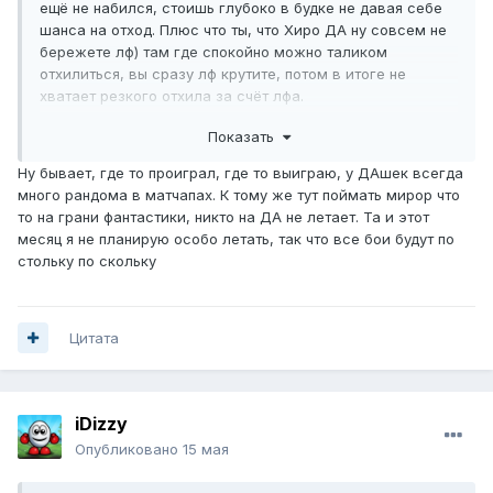
ещё не набился, стоишь глубоко в будке не давая себе
шанса на отход. Плюс что ты, что Хиро ДА ну совсем не
бережете лф) там где спокойно можно таликом
отхилиться, вы сразу лф крутите, потом в итоге не
хватает резкого отхила за счёт лфа.
А так круто в целом)
Показать
Ну бывает, где то проиграл, где то выиграю, у ДАшек всегда
много рандома в матчапах. К тому же тут поймать мирор что
то на грани фантастики, никто на ДА не летает. Та и этот
месяц я не планирую особо летать, так что все бои будут по
стольку по скольку
Цитата
iDizzy
Опубликовано
15 мая