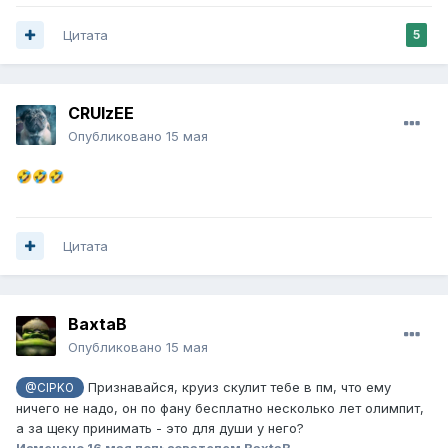
Цитата
5
CRUIzEE
Опубликовано
15 мая
🤣
🤣
🤣
Цитата
BaxtaB
Опубликовано
15 мая
Признавайся, круиз скулит тебе в пм, что ему
@CIPKO
ничего не надо, он по фану бесплатно несколько лет олимпит,
а за щеку принимать - это для души у него?
Изменено
16 мая
пользователем BaxtaB