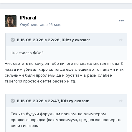
lPharal
Опубликовано
16 мая
В 15.05.2026 в 22:26,
iDizzy
сказал:
Ник твоего ФСа?
Ник светить не хочу,он тебе ничего не скажет.летал я года 3
назад им,убивал хиро хк тогда ещё с ешек.вот с палами и тк
сильными были проблемы.да и буст там в разы слабее
твоего.10 простой сет,14 бастер и тд...
В 15.05.2026 в 22:47,
iDizzy
сказал:
Так что будучи форумным воином, но олимпером
среднего порядка (как максимум), предлагаю проверять
свои гипотезы.