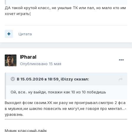
ДА такой крутой класс, не унылые ТК или пал, но мало кто им
хочет играть(
Цитата
lPharal
Опубликовано
15 мая
В 15.05.2026 в 18:59,
iDizzy
сказал:
Ой, все.. ну выйди, покажи как 10 из 10 победишь
Выходил фсом своим.ХК ни разу не проигрывал.смотрю 2 фса
в мувике,ни шаклю повесить не могут,не говоря про ментал...-
ураовэнь.
Мувик классный,лайк