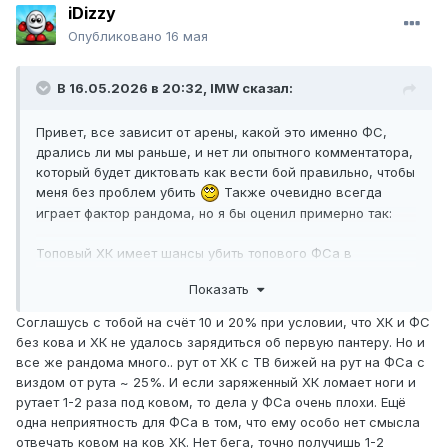
iDizzy
Опубликовано
16 мая
В 16.05.2026 в 20:32,
IMW
сказал:
Привет, все зависит от арены, какой это именно ФС,
дрались ли мы раньше, и нет ли опытного комментатора,
который будет диктовать как вести бой правильно, чтобы
меня без проблем убить
Также очевидно всегда
играет фактор рандома, но я бы оценил примерно так:
Топовый ХК имеет шансы убить топового ФСа в
одинаковом бусте (примерно +- одна точка главных пух
Показать
и прочего) на прямой с шансом +-20%, и на прямых +- с
шансом 10%, при условии если оба потеют. Тут
Соглашусь с тобой на счёт 10 и 20% при условии, что ХК и ФС
ключевое под "потеют", не нужно в меня кидаться статой
без кова и ХК не удалось зарядиться об первую пантеру. Но и
с различными ФСами, я в последнее время захожу
все же рандома много.. рут от ХК с ТВ бижей на рут на ФСа с
почиллить а не попотеть на олимпе
Нужно сидеть,
виздом от рута ~ 25%. И если заряженный ХК ломает ноги и
дрочить баффы/триггеры пантеры, переодевать бижу,
рутает 1-2 раза под ковом, то дела у ФСа очень плохи. Ещё
давать ков, принимать очень быстрые решения со
одна неприятность для ФСа в том, что ему особо нет смысла
скоростью примерно 0.1 мс (зашел стан, как его можно
отвечать ковом на ков ХК. Нет бега, точно получишь 1-2