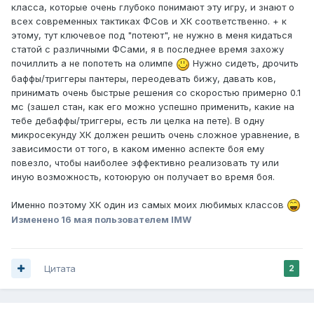
класса, которые очень глубоко понимают эту игру, и знают о
всех современных тактиках ФСов и ХК соответственно. + к
этому, тут ключевое под "потеют", не нужно в меня кидаться
статой с различными ФСами, я в последнее время захожу
почиллить а не попотеть на олимпе
Нужно сидеть, дрочить
баффы/триггеры пантеры, переодевать бижу, давать ков,
принимать очень быстрые решения со скоростью примерно 0.1
мс (зашел стан, как его можно успешно применить, какие на
тебе дебаффы/триггеры, есть ли целка на пете). В одну
микросекунду ХК должен решить очень сложное уравнение, в
зависимости от того, в каком именно аспекте боя ему
повезло, чтобы наиболее эффективно реализовать ту или
иную возможность, котоюрую он получает во время боя.
Именно поэтому ХК один из самых моих любимых классов
Изменено
16 мая
пользователем IMW
Цитата
2