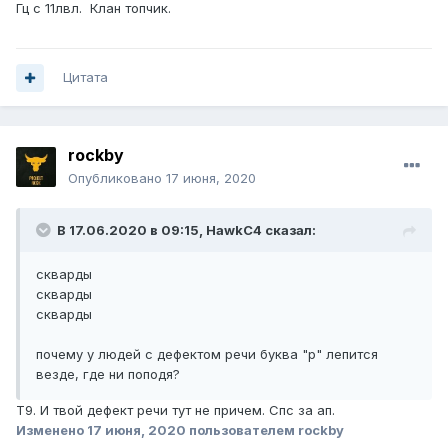
Гц с 11лвл. Клан топчик.
Цитата
rockby
Опубликовано
17 июня, 2020
В 17.06.2020 в 09:15,
HawkC4
сказал:
скварды
скварды
скварды
почему у людей с дефектом речи буква "р" лепится
везде, где ни поподя?
Т9. И твой дефект речи тут не причем. Спс за ап.
Изменено
17 июня, 2020
пользователем rockby