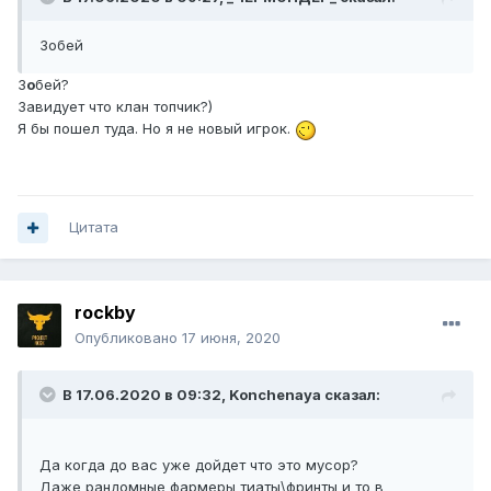
Зобей
З
о
бей?
Завидует что клан топчик?)
Я бы пошел туда. Но я не новый игрок.
Цитата
rockby
Опубликовано
17 июня, 2020
В 17.06.2020 в 09:32,
Konchenaуa
сказал:
Да когда до вас уже дойдет что это мусор?
Даже рандомные фармеры тиаты\фринты и то в