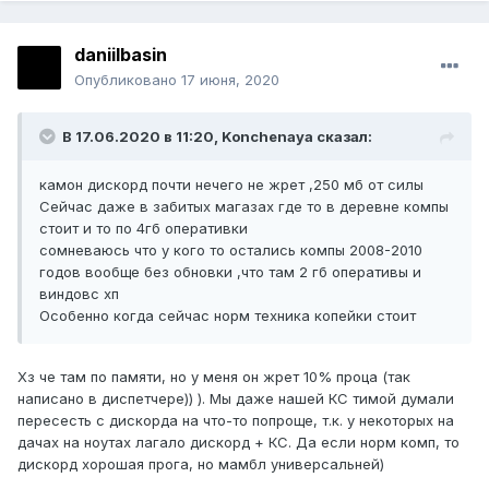
daniilbasin
Опубликовано
17 июня, 2020
В 17.06.2020 в 11:20,
Konchenaуa
сказал:
камон дискорд почти нечего не жрет ,250 мб от силы
Сейчас даже в забитых магазах где то в деревне компы
стоит и то по 4гб оперативки
сомневаюсь что у кого то остались компы 2008-2010
годов вообще без обновки ,что там 2 гб оперативы и
виндовс хп
Особенно когда сейчас норм техника копейки стоит
Хз че там по памяти, но у меня он жрет 10% проца (так
написано в диспетчере)) ). Мы даже нашей КС тимой думали
пересесть с дискорда на что-то попроще, т.к. у некоторых на
дачах на ноутах лагало дискорд + КС. Да если норм комп, то
дискорд хорошая прога, но мамбл универсальней)