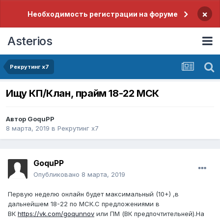
×
Необходимость регистрации на форуме
Asterios
Рекрутинг х7
Ищу КП/Клан, прайм 18-22 МСК
Автор
GoquPP
8 марта, 2019
в
Рекрутинг х7
GoquPP
Опубликовано
8 марта, 2019
Первую неделю онлайн будет максимальный (10+) ,в
дальнейшем 18-22 по МСК.С предложениями в
ВК
https://vk.com/goqunnov
или ПМ (ВК предпочтительней).На