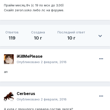
Прайм месяц 8ч (с 19 по мск до 3;00)
Скайп zeron.soko либо лс на форуме.
Ответов
Создана
Последний ответ
119
10 г
10 г
iKillMePlease
Опубликовано
2 февраля, 2016
ап
Сerberus
Опубликовано
2 февраля, 2016
А куда с прошлого сервера состав делся?