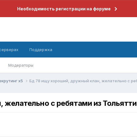
Необходимость регистрации на форуме
 серверах
Поддержка
Модераторы
екрутинг x5
Бд 78 ищу хороший, дружный клан, желательно с ре
, желательно с ребятами из Тольятти