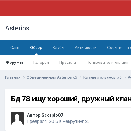
Asterios
Сайт
Обзор
Клубы
Активность
События на
Форумы
Галерея
Правила
Пользователи онлайн
Главная
Объединенный Asterios x5
Кланы и альянсы x5
Р
Бд 78 ищу хороший, дружный клан
Автор
Scorpio07
1 февраля, 2016
в
Рекрутинг x5