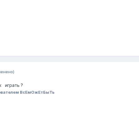
менено)
к играть ?
ователем ВсЕмОжЕтБыТь