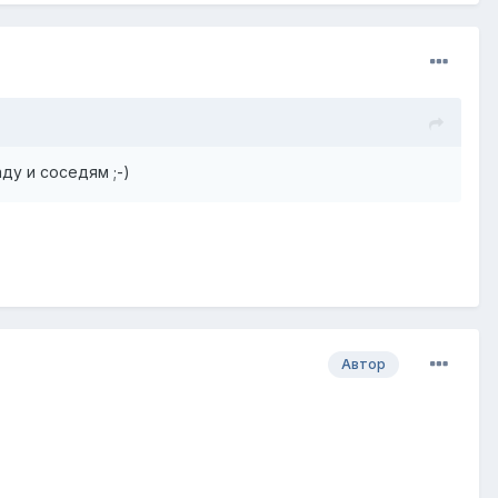
ду и соседям ;-)
Автор