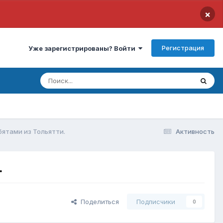
×
Регистрация
Уже зарегистрированы? Войти
бятами из Тольятти.
Активность
.
Поделиться
Подписчики
0