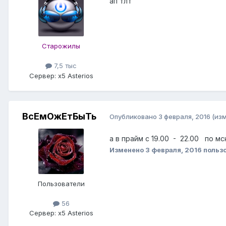
ап тлт
Старожилы
7,5 тыс
Сервер:
x5 Asterios
ВсЕмОжЕтБыТь
Опубликовано
3 февраля, 2016
(из
а в прайм с 19.00 - 22.00 по мс
Изменено
3 февраля, 2016
польз
Пользователи
56
Сервер:
x5 Asterios