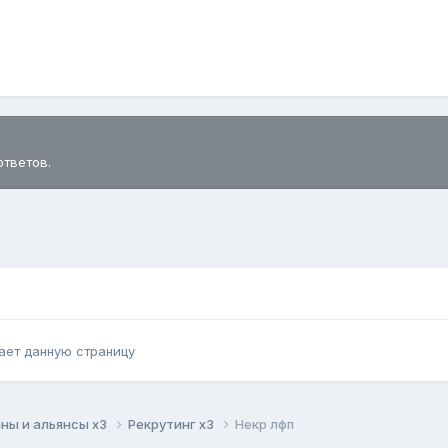
ответов.
ает данную страницу
ны и альянсы x3
Рекрутинг x3
Некр лфп