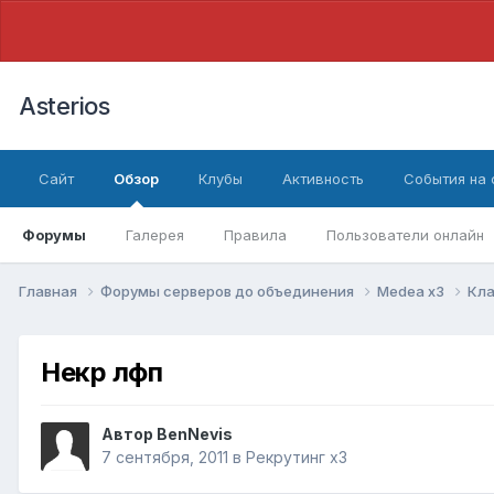
Asterios
Сайт
Обзор
Клубы
Активность
События на
Форумы
Галерея
Правила
Пользователи онлайн
Главная
Форумы серверов до объединения
Medea x3
Кла
Некр лфп
Автор
BenNevis
7 сентября, 2011
в
Рекрутинг x3