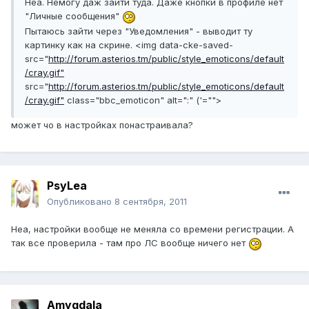
Неа. Немогу даж зайти туда. Даже кнопки в профиле нет
"Личные сообщения"
Пытаюсь зайти через "Уведомления" - выводит ту
картинку как на скрине. <img data-cke-saved-
src="
http://forum.asterios.tm/public/style_emoticons/default
/cray.gif"
src="
http://forum.asterios.tm/public/style_emoticons/default
/cray.gif"
class="bbc_emoticon" alt=":" ('="">
может чо в настройках понастраивала?
PsyLea
Опубликовано
8 сентября, 2011
Неа, настройки вообще не меняла со времени регистрации. А
так все проверила - там про ЛС вообще ничего нет
Amygdala