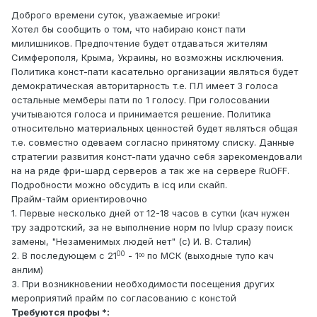
Доброго времени суток, уважаемые игроки!
Хотел бы сообщить о том, что набираю конст пати
милишников. Предпочтение будет отдаваться жителям
Симферополя, Крыма, Украины, но возможны исключения.
Политика конст-пати касательно организации являться будет
демократическая авторитарность т.е. ПЛ имеет 3 голоса
остальные мемберы пати по 1 голосу. При голосовании
учитываются голоса и принимается решение. Политика
относительно материальных ценностей будет являться общая
т.е. совместно одеваем согласно принятому списку. Данные
стратегии развития конст-пати удачно себя зарекомендовали
на на ряде фри-шард серверов а так же на сервере RuOFF.
Подробности можно обсудить в icq или скайп.
Прайм-тайм ориентировочно
1. Первые несколько дней от 12-18 часов в сутки (кач нужен
тру задротский, за не выполнение норм по lvlup сразу поиск
замены, "Незаменимых людей нет" (с) И. В. Сталин)
00
2. В последующем с 21
- 1
по МСК (выходные тупо кач
00
анлим)
3. При возникновении необходимости посещения других
мероприятий прайм по согласованию с констой
Требуются профы *: