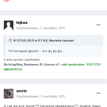
UP
lejkaa
Опубликовано
7 сентября, 2011
В 07.09.2011 в 07:43, Nevada сказал:
ПЛ который дрочит - это фу фу фу...
ti emu prosto zaviduesh
Ra1n1ngMan, Dominator, 85, Asterios x5 -
only moderation - VOT ETO
DRO4UN!!!11
aovin
Опубликовано
7 сентября, 2011
А где же все троли??!! Неужели перевелись??? Апайте темку