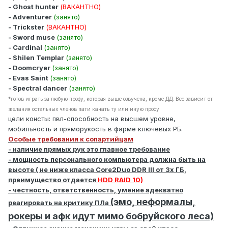
- Ghost hunter
(ВАКАНТНО)
- Adventurer
(занято)
- Trickster
(ВАКАНТНО)
- Sword muse
(занято)
- Cardinal
(занято)
- Shilen Templar
(занято)
- Doomcryer
(занято)
- Evas Saint
(занято)
- Spectral dancer
(занято)
*готов играть за любую профу, которая выше озвучена, кроме ДД. Все зависит от
желания остальных членов пати качать ту или иную профу
цели консты: пвп-способность на высшем уровне,
мобильность и пряморукость в фарме ключевых РБ.
Особые требования к сопартийцам
- наличие прямых рук это главное требование
- мощность персонального компьютера должна быть на
высоте ( не ниже класса Core2Duo DDR III от 3х ГБ,
преимущество отдается
HDD RAID 10)
- честность, ответственность, умение адекватно
(эмо, неформалы,
реагировать на критику ПЛа
рокеры и афк идут мимо бобруйского леса)