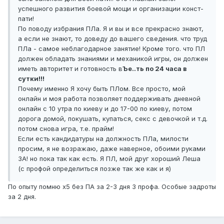
успешного развития боевой мощи и организации конст-
пати!
По поводу избрания ПЛа. Я и вы и все прекрасно знают,
а если не знают, то доведу до вашего сведения. что труд
ПЛа - самое неблагодарное занятие! Кроме того. что ПЛ
должен обладать знаниями и механикой игры, он должен
иметь авторитет и готовность в
Ъе..ть по 24 часа в
сутки!!!
Почему именно Я хочу быть ПЛом. Все просто, мой
онлайн и моя работа позволяет поддерживать дневной
онлайн с 10 утра по киеву и до 17-00 по киеву, потом
дорога домой, покушать, купаться, секс с девочкой и т.д.
потом снова игра, т.е. прайм!
Если есть кандидатуры на должность ПЛа, милости
просим, я не возражаю, даже наверное, обоими руками
ЗА! но пока так как есть. Я ПЛ, мой друг хороший Леша
(с профой определиться позже так же как и я)
По опыту помню х5 без ПА за 2-3 дня 3 профа. Особые задроты
за 2 дня.