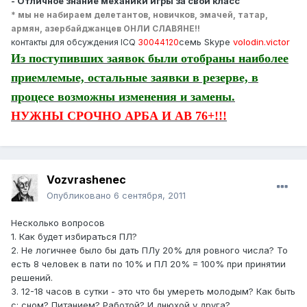
- Отличное знание механики игры за свой класс
* мы не набираем делетантов, новичков, эмачей, татар,
армян, азербайджанцев ОНЛИ СЛАВЯНЕ!!
семь Skype
volodin.victor
контакты для обсуждения ICQ
30044120
Из поступивших заявок были отобраны наиболее
приемлемые, остальные заявки в резерве, в
процесе возможны изменения и замены.
НУЖНЫ СРОЧНО АРБА И АВ 76+!!!
Vozvrashenec
Опубликовано
6 сентября, 2011
Несколько вопросов
1. Как будет избираться ПЛ?
2. Не логичнее было бы дать ПЛу 20% для ровного числа? То
есть 8 человек в пати по 10% и ПЛ 20% = 100% при принятии
решений.
3. 12-18 часов в сутки - это что бы умереть молодым? Как быть
с: сном? Питанием? Работой? И днюхой у друга?