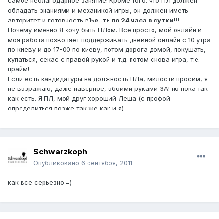
самое неблагодарное занятие! Кроме того. что ПЛ должен
обладать знаниями и механикой игры, он должен иметь
авторитет и готовность в
Ъе..ть по 24 часа в сутки!!!
Почему именно Я хочу быть ПЛом. Все просто, мой онлайн и
моя работа позволяет поддерживать дневной онлайн с 10 утра
по киеву и до 17-00 по киеву, потом дорога домой, покушать,
купаться, секас с правой рукой и т.д. потом снова игра, т.е.
прайм!
Если есть кандидатуры на должность ПЛа, милости просим, я
не возражаю, даже наверное, обоими руками ЗА! но пока так
как есть. Я ПЛ, мой друг хороший Леша (с профой
определиться позже так же как и я)
Schwarzkoph
Опубликовано
6 сентября, 2011
как все серьезно =)