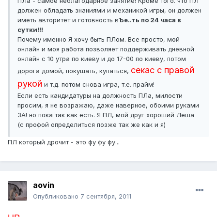
ПЛа - самое неблагодарное занятие! Кроме того. что ПЛ
должен обладать знаниями и механикой игры, он должен
иметь авторитет и готовность в
Ъе..ть по 24 часа в
сутки!!!
Почему именно Я хочу быть ПЛом. Все просто, мой
онлайн и моя работа позволяет поддерживать дневной
онлайн с 10 утра по киеву и до 17-00 по киеву, потом
секас с правой
дорога домой, покушать, купаться,
рукой
и т.д. потом снова игра, т.е. прайм!
Если есть кандидатуры на должность ПЛа, милости
просим, я не возражаю, даже наверное, обоими руками
ЗА! но пока так как есть. Я ПЛ, мой друг хороший Леша
(с профой определиться позже так же как и я)
ПЛ который дрочит - это фу фу фу...
aovin
Опубликовано
7 сентября, 2011