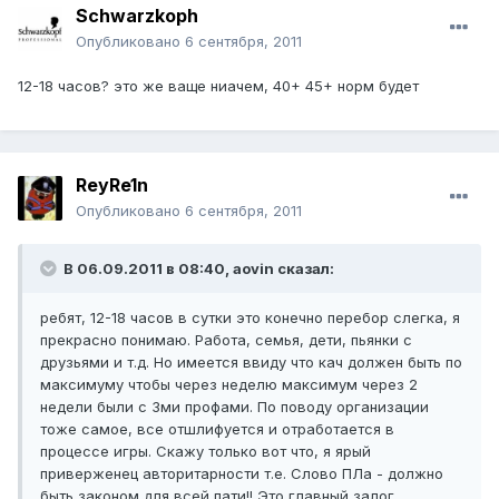
Schwarzkoph
Опубликовано
6 сентября, 2011
12-18 часов? это же ваще ниачем, 40+ 45+ норм будет
ReyRe1n
Опубликовано
6 сентября, 2011
В 06.09.2011 в 08:40, aovin сказал:
ребят, 12-18 часов в сутки это конечно перебор слегка, я
прекрасно понимаю. Работа, семья, дети, пьянки с
друзьями и т.д. Но имеется ввиду что кач должен быть по
максимуму чтобы через неделю максимум через 2
недели были с 3ми профами. По поводу организации
тоже самое, все отшлифуется и отработается в
процессе игры. Скажу только вот что, я ярый
приверженец авторитарности т.е. Слово ПЛа - должно
быть законом для всей пати!! Это главный залог