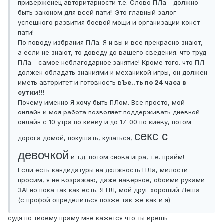
приверженец авторитарности т.е. Слово ПЛа - должно
быть законом для всей пати!! Это главный залог
успешного развития боевой мощи и организации конст-
пати!
По поводу избрания ПЛа. Я и вы и все прекрасно знают,
а если не знают, то доведу до вашего сведения. что труд
ПЛа - самое неблагодарное занятие! Кроме того. что ПЛ
должен обладать знаниями и механикой игры, он должен
иметь авторитет и готовность в
Ъе..ть по 24 часа в
сутки!!!
Почему именно Я хочу быть ПЛом. Все просто, мой
онлайн и моя работа позволяет поддерживать дневной
онлайн с 10 утра по киеву и до 17-00 по киеву, потом
секс с
дорога домой, покушать, купаться,
девочкой
и т.д. потом снова игра, т.е. прайм!
Если есть кандидатуры на должность ПЛа, милости
просим, я не возражаю, даже наверное, обоими руками
ЗА! но пока так как есть. Я ПЛ, мой друг хороший Леша
(с профой определиться позже так же как и я)
судя по твоему праму мне кажется что ты врешь