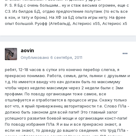
P. S. Я Бд с очень большим... ну и стаж весьма огромен, еще с
С3. Из билдов БД, отдаю предпочтение полутанк (то есть все
в кон, и тату и бронь). На ХФ за БД опыта игры нету. На фрее
опыт большой. Руофф (Атебальд), Астериос х55, Астериос х5
aovin
Опубликовано
6 сентября, 2011
ребят, 12-18 часов в сутки это конечно перебор слегка, я
прекрасно понимаю. Работа, семья, дети, пьянки с друзьями и
т.д. Но имеется ввиду что кач должен быть по максимуму
чтобы через неделю максимум через 2 недели были с 3ми
профами. По поводу организации тоже самое, все
отшлифуется и отработается в процессе игры. Скажу только
вот что, я ярый приверженец авторитарности т.е. Слово ПЛа -
должно быть законом для всей пати!! Это главный залог
успешного развития боевой мощи и организации конст-пати!
По поводу избрания ПЛа. Я и вы и все прекрасно знают, а
если не знают, то доведу до вашего сведения. что труд ПЛа -