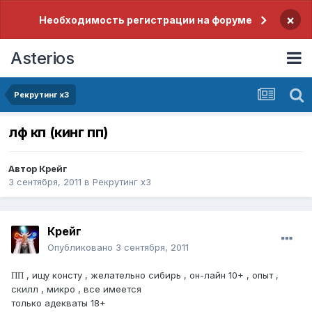
×
Необходимость регистрации на форуме
Asterios
Рекрутинг x3
лф кп (кинг пп)
Автор
Крейг
3 сентября, 2011
в
Рекрутинг x3
Крейг
Опубликовано
3 сентября, 2011
ПП
, ищу консту , желательно сибирь , он-лайн 10+ , опыт ,
скилл , микро , все имеется
только адекваты 18+