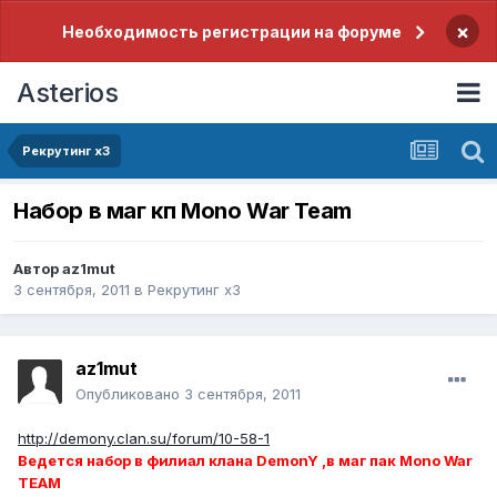
×
Необходимость регистрации на форуме
Asterios
Рекрутинг x3
Набор в маг кп Mono War Team
Автор
az1mut
3 сентября, 2011
в
Рекрутинг x3
az1mut
Опубликовано
3 сентября, 2011
http://demony.clan.su/forum/10-58-1
Ведется набор в филиал клана DemonY ,в маг пак Mono War
TEAM