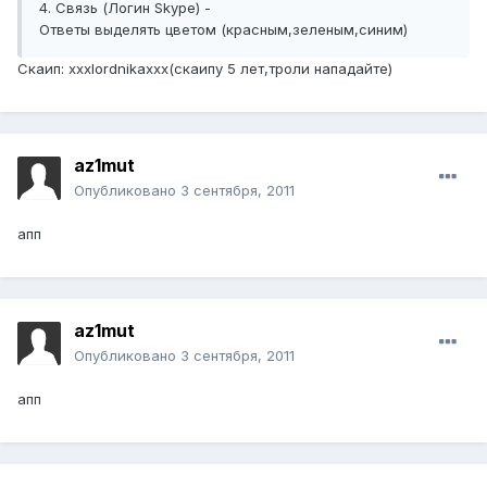
4. Связь (Логин Skype) -
Ответы выделять цветом (красным,зеленым,синим)
Скаип: xxxlordnikaxxx(cкаипу 5 лет,троли нападайте)
az1mut
Опубликовано
3 сентября, 2011
апп
az1mut
Опубликовано
3 сентября, 2011
апп