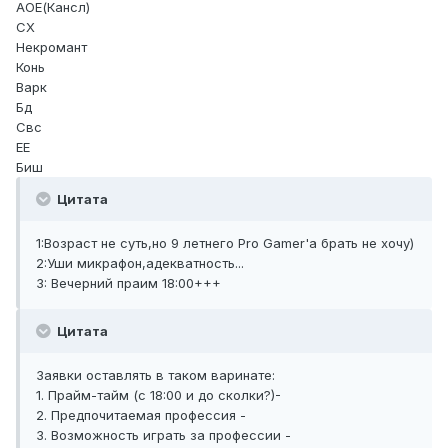
АОЕ(Кансл)
СХ
Некромант
Конь
Варк
Бд
Свс
ЕЕ
Биш
Цитата
1:Возраст не суть,но 9 летнего Pro Gamer'a брать не хочу)
2:Уши микрафон,адекватность...
3: Вечерний праим 18:00+++
Цитата
Заявки оставлять в таком варинате:
1. Прайм-тайм (с 18:00 и до сколки?)-
2. Предпочитаемая профессия -
3. Возможность играть за профессии -