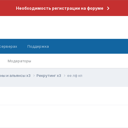
Необходимость регистрации на форуме
 серверах
Поддержка
Модераторы
ны и альянсы x3
Рекрутинг x3
ее лф кп