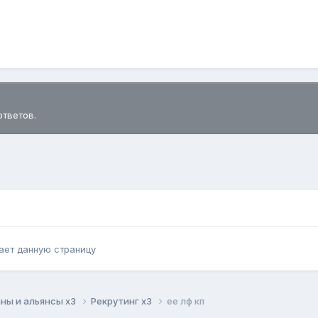
ответов.
ает данную страницу
ны и альянсы x3
Рекрутинг x3
ее лф кп