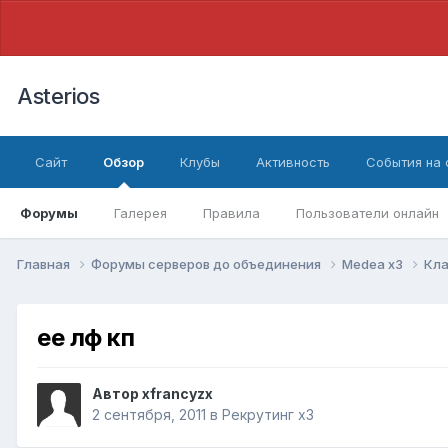
Asterios
Сайт
Обзор
Клубы
Активность
События на
Форумы
Галерея
Правила
Пользователи онлайн
Главная
Форумы серверов до объединения
Medea x3
Кла
ее лф кп
Автор
xfrancyzx
2 сентября, 2011
в
Рекрутинг x3