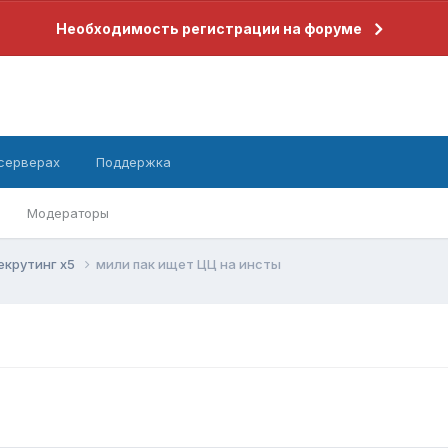
Необходимость регистрации на форуме
 серверах
Поддержка
Модераторы
екрутинг x5
мили пак ищет ЦЦ на инсты