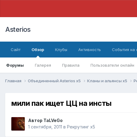
Asterios
Сайт
Обзор
Клубы
Активность
События на
Форумы
Галерея
Правила
Пользователи онлайн
Главная
Объединенный Asterios x5
Кланы и альянсы x5
Р
мили пак ищет ЦЦ на инсты
Автор
TaLVeGo
1 сентября, 2011
в
Рекрутинг x5