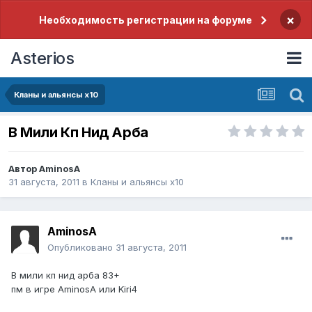
×
Необходимость регистрации на форуме
Asterios
Кланы и альянсы x10
В Мили Кп Нид Арба
Автор
AminosA
31 августа, 2011
в
Кланы и альянсы x10
AminosA
Опубликовано
31 августа, 2011
В мили кп нид арба 83+
пм в игре AminosA или Kiri4