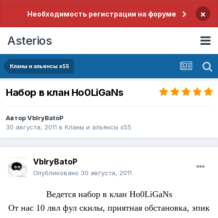
×
Необходимость регистрации на форуме
Asterios
Кланы и альянсы x55
Набор в клан Ho0LiGaNs
Автор
VbIryBatoP
30 августа, 2011
в
Кланы и альянсы x55
VbIryBatoP
Опубликовано
30 августа, 2011
Ведется набор в клан Ho0LiGaNs
От нас 10 лвл фул скилы, приятная обстановка, эпик