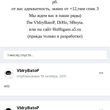
рб.
от вас адекватность, эквип от +12,тим спик 3
Мы ждем вас в наши ряды)
Пм VbIryBatoP, DrHo, SBnyta.
или на сайт Ho0ligans.a5.ru
(правда только в разработке)
1 месяц спустя...
VbIryBatoP
Опубликовано
19 октября, 2011
ап))
VbIryBatoP