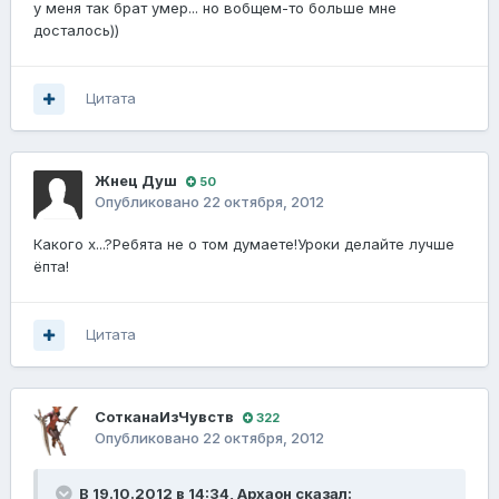
у меня так брат умер... но вобщем-то больше мне
досталось))
Цитата
Жнец Душ
50
Опубликовано
22 октября, 2012
Какого х...?Ребята не о том думаете!Уроки делайте лучше
ёпта!
Цитата
СотканаИзЧувств
322
Опубликовано
22 октября, 2012
В 19.10.2012 в 14:34, Архаон сказал: