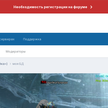
Необходимость регистрации на форуме
 серверах
Поддержка
Модераторы
йка=)
моя БД