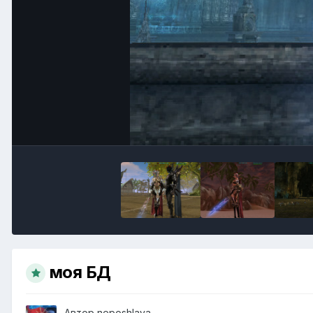
моя БД
Автор
neposhlaya