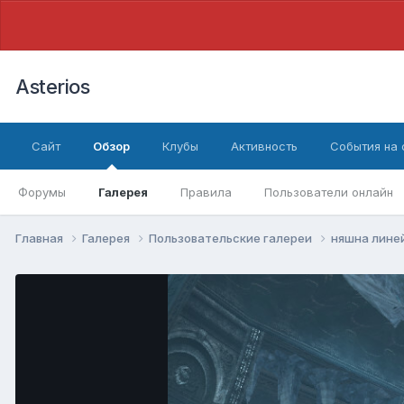
Asterios
Сайт
Обзор
Клубы
Активность
События на
Форумы
Галерея
Правила
Пользователи онлайн
Главная
Галерея
Пользовательские галереи
няшна лине