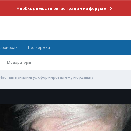
Необходимость регистрации на форуме
 серверах
Поддержка
Модераторы
Частый кунилингус сформировал ему мордашку