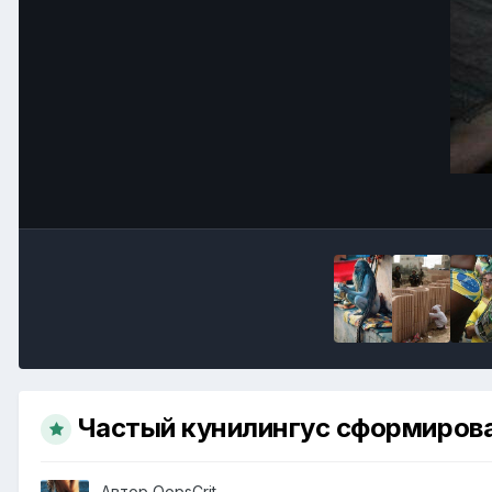
Частый кунилингус сформиров
Автор
OopsCrit