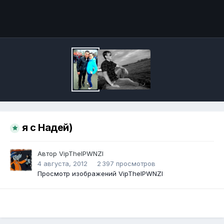
Инструменты
я с Надей)
Автор
VipThelPWNZl
4 августа, 2012
2 397 просмотров
Просмотр изображений VipThelPWNZl