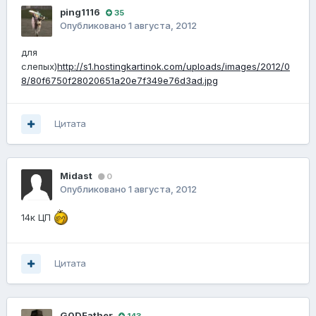
ping1116
35
Опубликовано
1 августа, 2012
для
слепых)
http://s1.hostingkartinok.com/uploads/images/2012/0
8/80f6750f28020651a20e7f349e76d3ad.jpg
Цитата
Midast
0
Опубликовано
1 августа, 2012
14к ЦП
Цитата
G0DFathеr
143