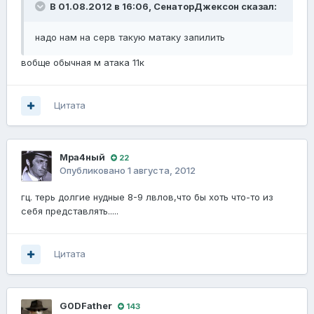
В 01.08.2012 в 16:06, СенаторДжексон сказал:
надо нам на серв такую матаку запилить
вобще обычная м атака 11к
Цитата
Мра4ный
22
Опубликовано
1 августа, 2012
гц. терь долгие нудные 8-9 лвлов,что бы хоть что-то из
себя представлять.....
Цитата
G0DFathеr
143