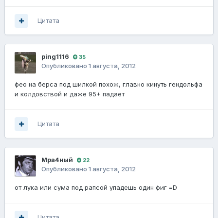
Цитата
ping1116
35
Опубликовано
1 августа, 2012
фео на берса под шилкой похож, главно кинуть гендольфа
и колдовствой и даже 95+ падает
Цитата
Мра4ный
22
Опубликовано
1 августа, 2012
от лука или сума под рапсой упадешь один фиг =D
Цитата