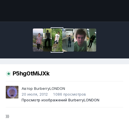
Инструменты
P5hg0tMiJXk
Автор
BurberryLONDON
20 июля, 2012
1 086 просмотров
Просмотр изображений BurberryLONDON
)))