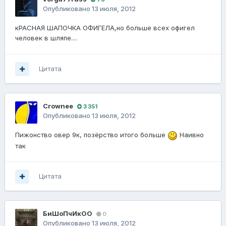
Опубликовано
13 июля, 2012
кРАСНАЯ ШАПОЧКА ОФИГЕЛА,но больше всех офигел
человек в шляпе....
Цитата
Crownee
3 351
Опубликовано
13 июля, 2012
Пижонство овер 9к, позёрство итого больше
Наивно
так
Цитата
БиШоПчИкОО
0
Опубликовано
13 июля, 2012