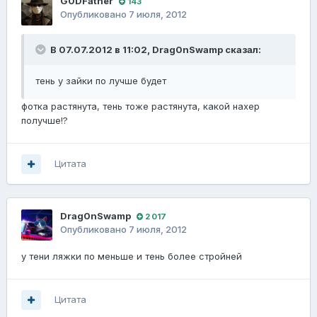
G0DFathеr
143
Опубликовано
7 июля, 2012
В 07.07.2012 в 11:02, Drag0nSwamp сказал:
тень у зайки по лучше будет
фотка растянута, тень тоже растянута, какой нахер
получше!?
Цитата
Drag0nSwamp
2 017
Опубликовано
7 июля, 2012
у тени ляжки по меньше и тень более стройней
Цитата