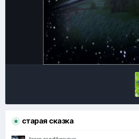
старая сказка
Автор
ледиМуленруж