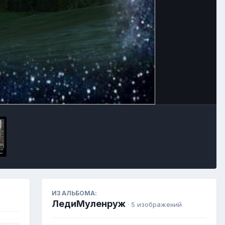
Инструменты
ИЗ АЛЬБОМА:
ЛедиМуленруж
· 5 изображений