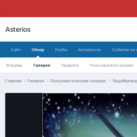
Asterios
Сайт
Обзор
Клубы
Активность
События на
Форумы
Галерея
Правила
Пользователи онлайн
Главная
Галерея
Пользовательские галереи
ЛедиМулен