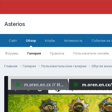
Asterios
Сайт
Обзор
Клубы
Активность
События на
Форумы
Галерея
Правила
Пользователи онлайн
Главная
Галерея
Пользовательские галереи
DRугая жиз