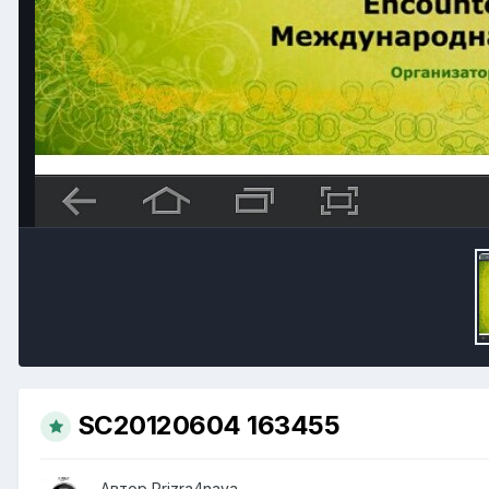
SC20120604 163455
Автор
Prizra4naya