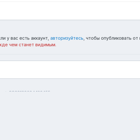
ли у вас есть аккаунт,
авторизуйтесь
, чтобы опубликовать от 
жде чем станет видимым.
нь
SC20120604 163455
Язык
Тема
Обратная связь
forum.asterios.tm