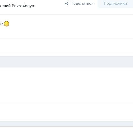
Поделиться
Подписчики
ений Prizra4naya
ть