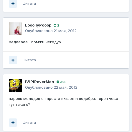
Цитата
LooollyPooop
2
Опубликовано
21 мая, 2012
бедааааа....бомжи негодуэ
Цитата
IVlPIPoverMan
326
Опубликовано
22 мая, 2012
парень молодец он просто вышел и подобрал дроп чево
тут такого?
Цитата