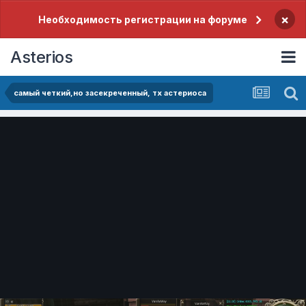
×
Необходимость регистрации на форуме
Asterios
самый четкий,но засекреченный, тх астериоса