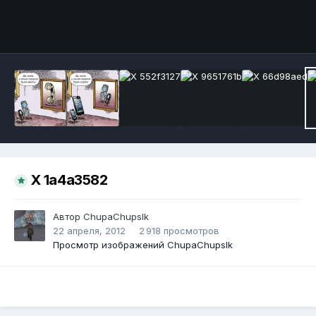
Инструменты
X 1a4a3582
Автор
ChupaChupslk
22 апреля, 2012
2 918 просмотров
Просмотр изображений ChupaChupslk