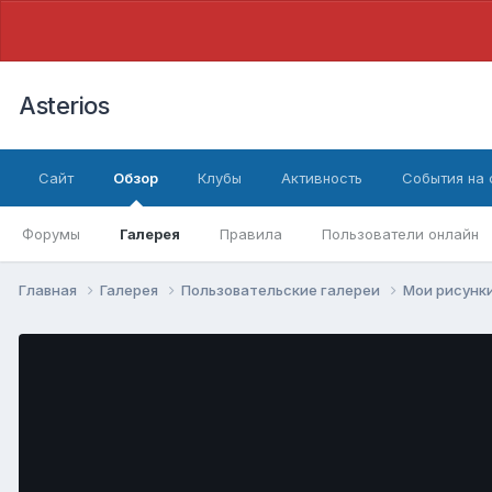
Asterios
Сайт
Обзор
Клубы
Активность
События на
Форумы
Галерея
Правила
Пользователи онлайн
Главная
Галерея
Пользовательские галереи
Мои рисунк