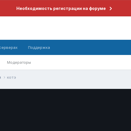
Необходимость регистрации на форуме
 серверах
Поддержка
Модераторы
и
котэ