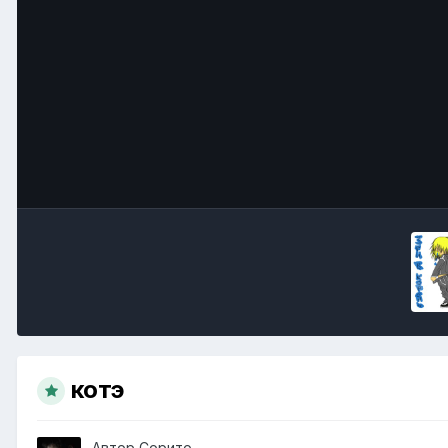
котэ
Автор
Сорито