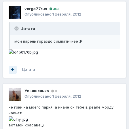
vorga77rus
303
Опубликовано
1 февраля, 2012
Цитата
мой парень гораздо симпатичнее :Р
Цитата
Ульяшенька
0
Опубликовано
1 февраля, 2012
не гони на моего парня, а иначе он тебе в реале морду
набьет!
вот мой красавец)