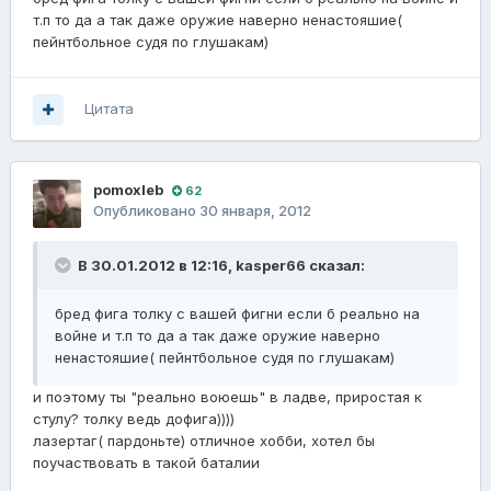
т.п то да а так даже оружие наверно ненастояшие(
пейнтбольное судя по глушакам)
Цитата
pomoxleb
62
Опубликовано
30 января, 2012
В 30.01.2012 в 12:16, kasper66 сказал:
бред фига толку с вашей фигни если б реально на
войне и т.п то да а так даже оружие наверно
ненастояшие( пейнтбольное судя по глушакам)
и поэтому ты "реально воюешь" в ладве, приростая к
стулу? толку ведь дофига))))
лазертаг( пардоньте) отличное хобби, хотел бы
поучаствовать в такой баталии