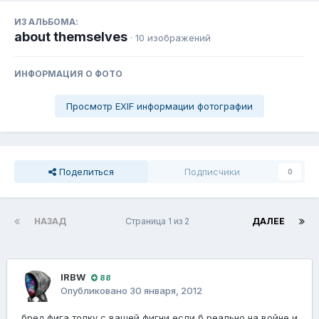
ИЗ АЛЬБОМА:
about themselves
· 10 изображений
ИНФОРМАЦИЯ О ФОТО
Просмотр EXIF информации фотографии
Поделиться
Подписчики
0
НАЗАД
Страница 1 из 2
ДАЛЕЕ
lRBW
88
Опубликовано
30 января, 2012
бред фига толку с вашей фигни если б реально на войне и