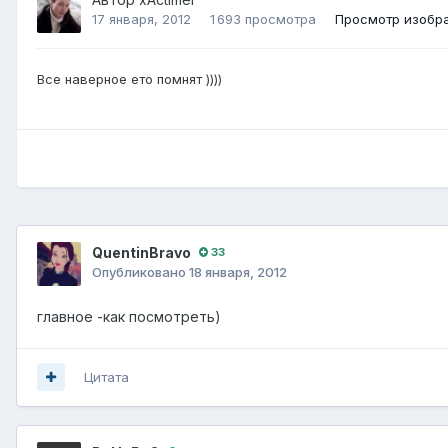
17 января, 2012
1 693 просмотра
Просмотр изобра
Все наверное ето помнят ))))
QuentinBravo
33
Опубликовано
18 января, 2012
главное -как посмотреть)
Цитата