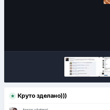
Круто зделано)))
Автор
xActimel