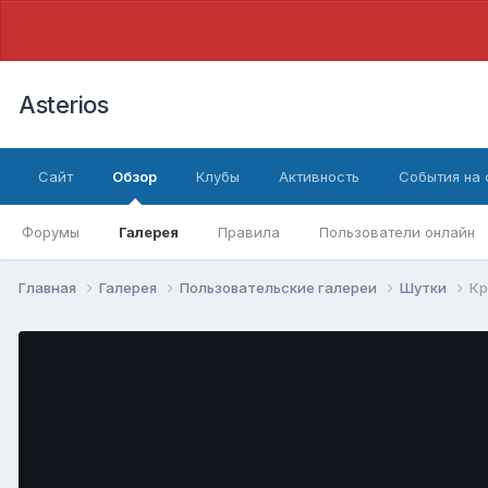
Asterios
Сайт
Обзор
Клубы
Активность
События на
Форумы
Галерея
Правила
Пользователи онлайн
Главная
Галерея
Пользовательские галереи
Шутки
Кр