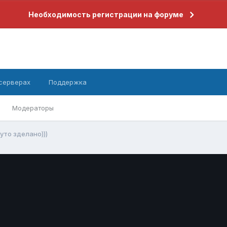
Необходимость регистрации на форуме
 серверах
Поддержка
Модераторы
уто зделано)))