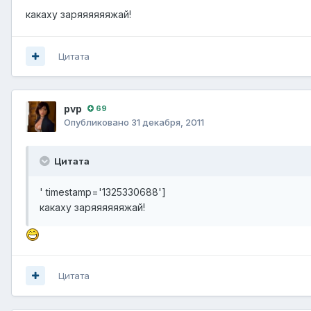
какаху заряяяяяяжай!
Цитата
pvp
69
Опубликовано
31 декабря, 2011
Цитата
' timestamp='1325330688']
какаху заряяяяяяжай!
Цитата