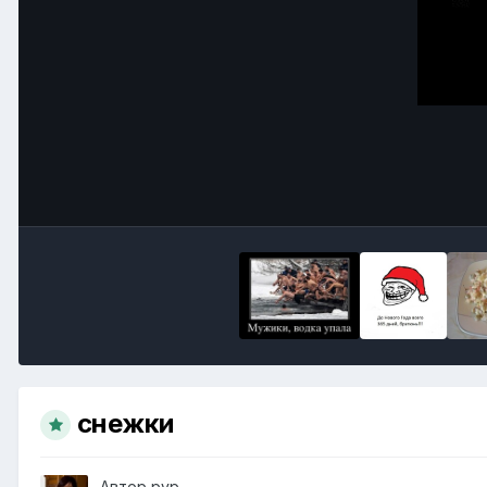
снежки
Автор
pvp