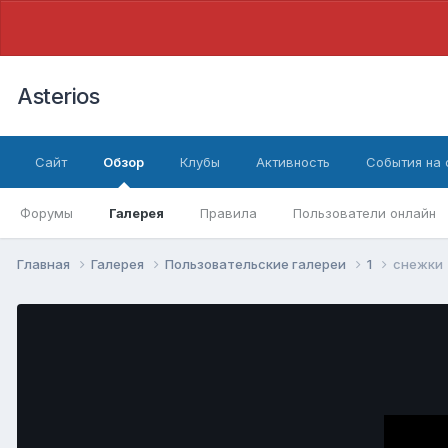
Asterios
Сайт
Обзор
Клубы
Активность
События на
Форумы
Галерея
Правила
Пользователи онлайн
Главная
Галерея
Пользовательские галереи
1
снежки