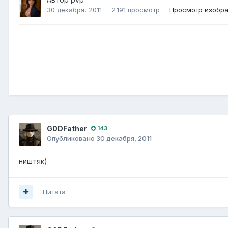
30 декабря, 2011
2 191 просмотр
Просмотр изобр
-
G0DFathеr
143
Опубликовано
30 декабря, 2011
ништяк)
Цитата