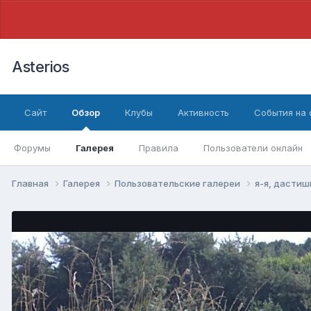
Asterios
Сайт
Обзор
Клубы
Активность
События на
Форумы
Галерея
Правила
Пользователи онлайн
Главная
Галерея
Пользовательские галереи
я-я, дастишь