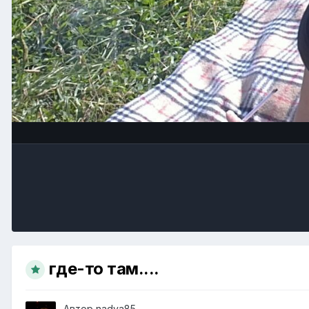
где-то там....
Автор
nadya85