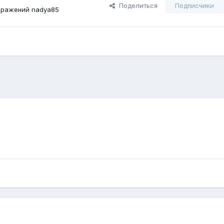
Поделиться
Подписчики
бражений nadya85