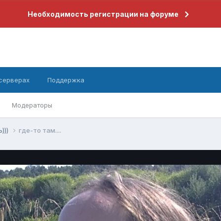
Необходимость регистрации на форуме
 серверах
Поддержка
Модераторы
)))
где-то там....