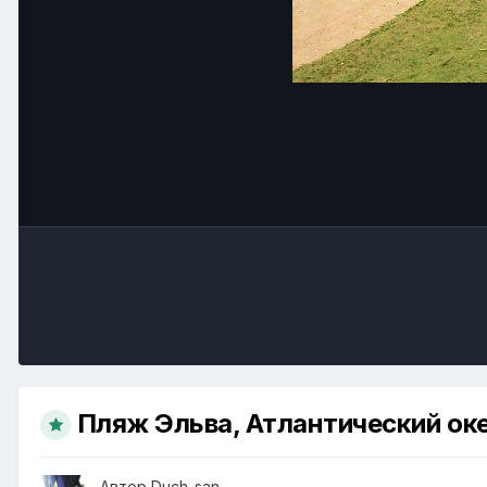
Пляж Эльва, Атлантический ок
Автор
Duch-san