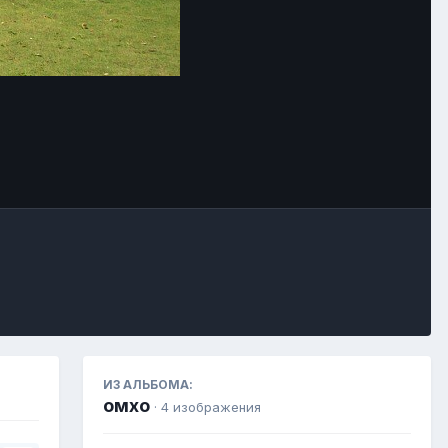
Инструменты
ИЗ АЛЬБОМА:
омхо
· 4 изображения