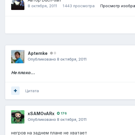
8 октября, 2011
1 443 просмотра
Просмотр изобр
Aptemke
0
Опубликовано
8 октября, 2011
Не плохо...
Цитата
xSAMOvARx
176
Опубликовано
8 октября, 2011
негров на заднем плане не хватает