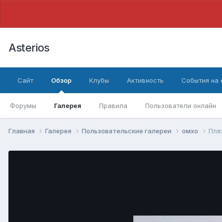
Asterios
Сайт
Обзор
Клубы
Активность
События на
Форумы
Галерея
Правила
Пользователи онлайн
Главная
Галерея
Пользовательские галереи
омхо
Пля