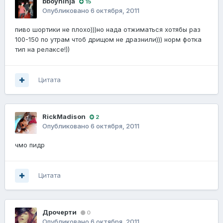
bboyninja
15
Опубликовано
6 октября, 2011
пиво шортики не плохо)))но нада отжиматься хотябы раз
100-150 по утрам чтоб дрищом не дразнили))) норм фотка
тип на релаксе!))
Цитата
RickMadison
2
Опубликовано
6 октября, 2011
чмо пидр
Цитата
Дрочерти
0
Опубликовано
6 октября, 2011