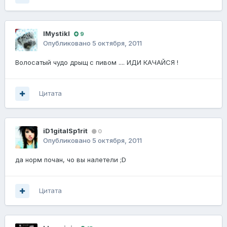
lMystikl
9
Опубликовано
5 октября, 2011
Волосатый чудо дрыщ с пивом .... ИДИ КАЧАЙСЯ !
Цитата
iD1gitalSp1rit
0
Опубликовано
5 октября, 2011
да норм почан, чо вы налетели ;D
Цитата