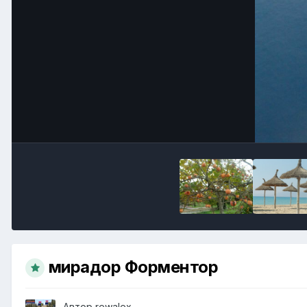
мирадор Форментор
Автор
rewalex