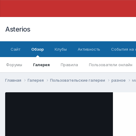
Asterios
Сайт
Обзор
Клубы
Активность
События на
Форумы
Галерея
Правила
Пользователи онлайн
Главная
Галерея
Пользовательские галереи
разное
м