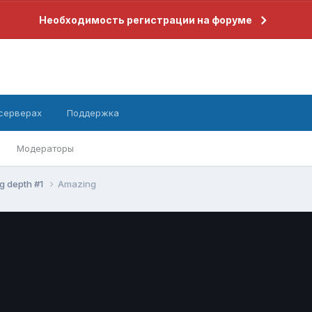
Необходимость регистрации на форуме
 серверах
Поддержка
Модераторы
g depth #1
Amazing