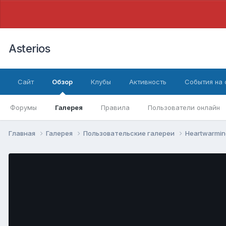
Asterios
Сайт
Обзор
Клубы
Активность
События на
Форумы
Галерея
Правила
Пользователи онлайн
Главная
Галерея
Пользовательские галереи
Heartwarmin