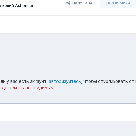
Поделиться
Подписчики
ажений Ashendari
ли у вас есть аккаунт,
авторизуйтесь
, чтобы опубликовать от 
жде чем станет видимым.
g depth #1
Amazing