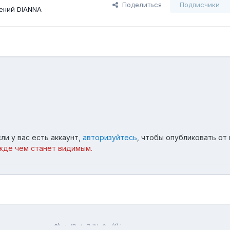
Поделиться
Подписчики
ений DIANNA
ли у вас есть аккаунт,
авторизуйтесь
, чтобы опубликовать от 
жде чем станет видимым.
ворчества по ла2)
lRets7dNs6s (1).jpg