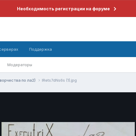
Необходимость регистрации на форуме
 серверах
Поддержка
Модераторы
ворчества по ла2)
lRets7dNs6s (1).jpg