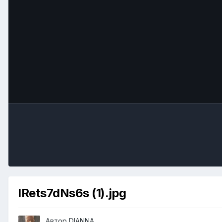
lRets7dNs6s (1).jpg
Автор
DIANNA