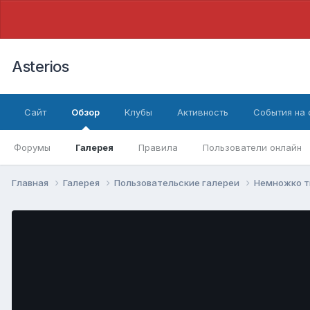
Asterios
Сайт
Обзор
Клубы
Активность
События на
Форумы
Галерея
Правила
Пользователи онлайн
Главная
Галерея
Пользовательские галереи
Немножко т