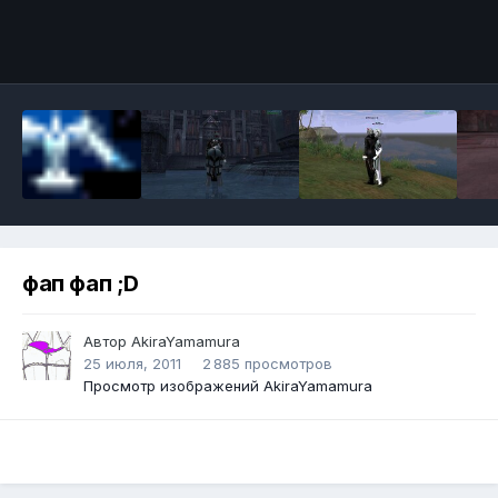
Инструменты
фап фап ;D
Автор
AkiraYamamura
25 июля, 2011
2 885 просмотров
Просмотр изображений AkiraYamamura