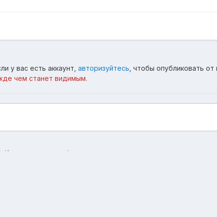
ли у вас есть аккаунт,
авторизуйтесь
, чтобы опубликовать от 
жде чем станет видимым.
Искусство с массы!
Язык
Тема
Обратная связь