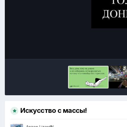
Искусство с массы!
Автор
LizardN