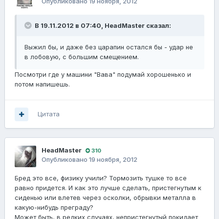
Опубликовано
19 ноября, 2012
В 19.11.2012 в 07:40, HeadMaster сказал:
Выжил бы, и даже без царапин остался бы - удар не
в лобовую, с большим смещением.
Посмотри где у машини "Вава" подумай хорошенько и
потом напишешь.
Цитата
HeadMaster
310
Опубликовано
19 ноября, 2012
Бред это все, физику учили? Тормозить тушке то все
равно придется. И как это лучше сделать, пристегнутым к
сиденью или влетев через осколки, обрывки металла в
какую-нибудь преграду?
Может быть, в редких случаях, непристегнутый покидает