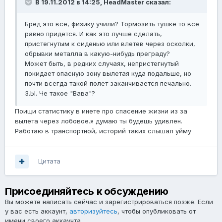
В 19.11.2012 в 14:25, HeadMaster сказал:
Бред это все, физику учили? Тормозить тушке то все
равно придется. И как это лучше сделать,
пристегнутым к сиденью или влетев через осколки,
обрывки металла в какую-нибудь преграду?
Может быть, в редких случаях, непристегнутый
покидает опасную зону вылетая куда подальше, но
почти всегда такой полет заканчивается печально.
З.Ы. Че такое "Вава"?
Поищи статистику в инете про спасение жизни из за
вылета через лобовое.я думаю ты будешь удивлен.
Работаю в транспортной, историй таких слышал уйму
Цитата
Присоединяйтесь к обсуждению
Вы можете написать сейчас и зарегистрироваться позже. Если
у вас есть аккаунт,
авторизуйтесь
, чтобы опубликовать от
имени своего аккаунта.