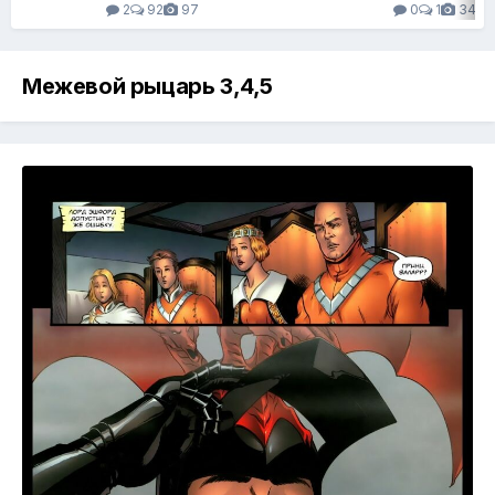
2
92
97
0
1
34
Межевой рыцарь 3,4,5