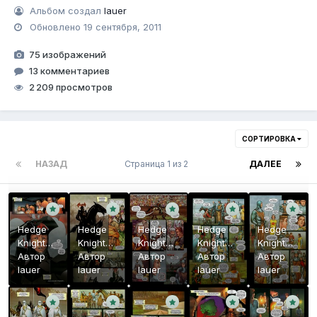
Альбом создал
lauer
Обновлено
19 сентября, 2011
75 изображений
13 комментариев
2 209 просмотров
СОРТИРОВКА
НАЗАД
Страница 1 из 2
ДАЛЕЕ
Hedge
Hedge
Hedge
Hedge
Hedge
Knight
Knight
Knight
Knight
Knight
#5 24
Автор
#5 23
Автор
#5 22
Автор
#5 21
Автор
#5 20
Автор
lauer
lauer
lauer
lauer
lauer