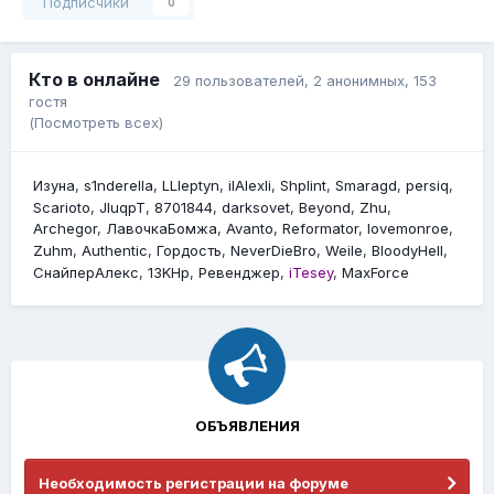
Подписчики
0
Кто в онлайне
29 пользователей
, 2 анонимных, 153
гостя
(Посмотреть всех)
Изyна
s1nderella
LLIeptyn
ilAlexli
Shplint
Smaragd
persiq
Scarioto
JIuqpT
8701844
darksovet
Beyond
Zhu
Archegor
ЛавочкаБомжа
Avanto
Reformator
lovemonroe
Zuhm
Authentic
Гордость
NeverDieBro
Weile
BloodyHell
СнайперАлекс
13KHp
Ревенджер
iTesey
MaxForce
ОБЪЯВЛЕНИЯ
Необходимость регистрации на форуме