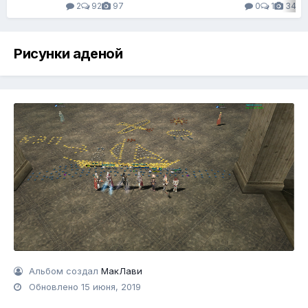
2
92
97
0
1
34
Рисунки аденой
Альбом создал
МакЛави
Обновлено
15 июня, 2019