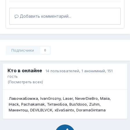
Добавить комментарий...
Подписчики
0
Кто в онлайне
14 пользователей
, 1 анонимный, 151
гость
(Посмотреть всех)
ЛавочкаБомжа
IvanGrozny
Laser
NeverDieBro
Maiia
iHack
Pachakamak
ТитаноБоа
Bus1dooo
Zuhm
Макентош
DEVILBLVCK
xEvaSaintx
DoramaGintama