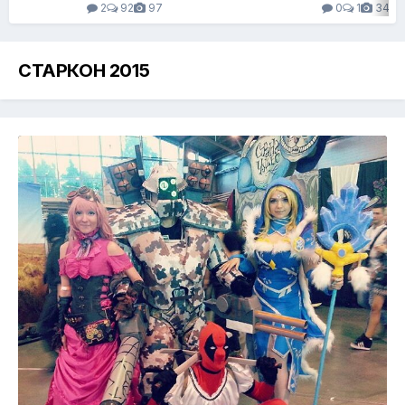
2
92
97
0
1
34
СТАРКОН 2015